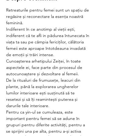
Retreaturile pentru femei sunt un spațiu de 
regăsire și reconectare la esența noastră 
feminină. 
Indiferent în ce anotimp al vieții ești, 
indiferent că te afli in pădurea întunecata în 
viața ta sau pe câmpia fericiților, călătoria 
femeii este aproape întotdeauna invadată 
de emoții și trăiri intense.
Cunoașterea arhetipului Zeiței, în toate 
aspectele ei, face parte din procesul de 
autocunoaștere și dezvoltare al femeii.
De la ritualuri de frumusețe, leacuri din 
plante, până la explorarea ungherelor 
lumilor interioare ești susținută să te 
resetezi și să îți reamintești puterea și 
darurile tale interioare.
Pentru ca yin-ul se cumuleaza, este 
important pentru femei să se adune în 
grupuri pentru diferite activități, pentru a 
se sprijini una pe alta, pentru a-și activa 