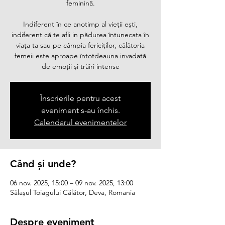
feminină.
Indiferent în ce anotimp al vieții ești,
indiferent că te afli in pădurea întunecata în
viața ta sau pe câmpia fericiților, călătoria
femeii este aproape întotdeauna invadată
de emoții și trăiri intense
Înscrierile pentru acest
eveniment s-au închis.
Calendarul evenimentelor
Când și unde?
06 nov. 2025, 15:00 – 09 nov. 2025, 13:00
Sălașul Toiagului Călător, Deva, Romania
Despre eveniment