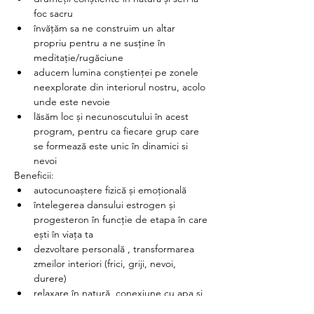
foc sacru
învățăm sa ne construim un altar 
propriu pentru a ne susține în 
meditație/rugăciune 
aducem lumina conștienței pe zonele 
neexplorate din interiorul nostru, acolo 
unde este nevoie
lăsăm loc și necunoscutului în acest 
program, pentru ca fiecare grup care 
se formează este unic în dinamici si 
nevoi
Beneficii:
autocunoaștere fizică și emoțională
întelegerea dansului estrogen și 
progesteron în funcție de etapa în care 
ești în viața ta
dezvoltare personală , transformarea 
zmeilor interiori (frici, griji, nevoi, 
durere)
relaxare în natură, conexiune cu apa și 
foc în natură