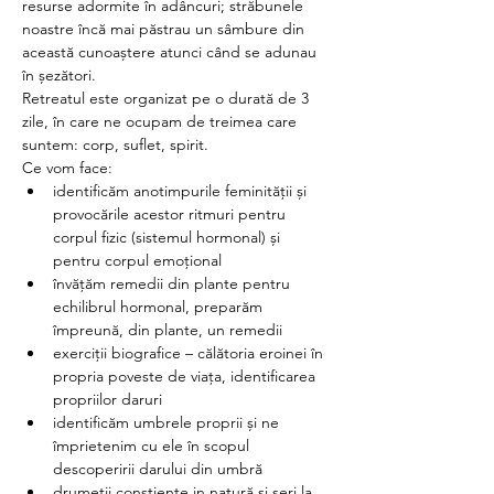
resurse adormite în adâncuri; străbunele 
noastre încă mai păstrau un sâmbure din 
această cunoaștere atunci când se adunau 
în șezători.
Retreatul este organizat pe o durată de 3 
zile, în care ne ocupam de treimea care 
suntem: corp, suflet, spirit.
Ce vom face:
identificăm anotimpurile feminității și 
provocările acestor ritmuri pentru 
corpul fizic (sistemul hormonal) și 
pentru corpul emoțional
învățăm remedii din plante pentru 
echilibrul hormonal, preparăm 
împreună, din plante, un remedii
exerciții biografice – călătoria eroinei în 
propria poveste de viața, identificarea 
propriilor daruri
identificăm umbrele proprii și ne 
împrietenim cu ele în scopul 
descoperirii darului din umbră 
drumeții conștiente in natură și seri la 