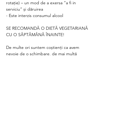
rotație) – un mod de a exersa “a fi in 
serviciu” și dăruirea
- Este interzis consumul alcool
SE RECOMANDĂ O DIETĂ VEGETARIANĂ 
CU O SĂPTĂMÂNĂ ÎNAINTE!
De multe ori suntem coștienți ca avem 
nevoie de o schimbare, de mai multă 
mișcare și o altfel de hrană, de a ne oferi 
nouă înșine pe toate nivelele experiențe 
plăcute și cu toate astea nu reușim singuri 
sa fim loiali unui alt ritm de viață sau unei 
schimbări.
În acest retreat îți oferim cadrul pentru asta!
Locuri – 6-8 persoane
Durata – 4 zile, de miercuri până duminică
Cazare – camera de două locuri, baie în 
cameră
Cost – 1500 lei