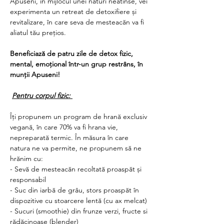
Apuseni, în mijlocul unei naturi neatinse, vei 
experimenta un retreat de detoxifiere și 
revitalizare, în care seva de mesteacăn va fi 
aliatul tău prețios.
Beneficiază de patru zile de detox fizic, 
mental, emoțional într-un grup restrâns, în 
munții Apuseni!
Pentru corpul fizic: 
Îți propunem un program de hrană exclusiv 
vegană, în care 70% va fi hrana vie, 
nepreparată termic. În măsura în care 
natura ne va permite, ne propunem să ne 
hrănim cu:
- Sevă de mesteacăn recoltată proaspăt și 
responsabil
- Suc din iarbă de grâu, stors proaspăt în 
dispozitive cu stoarcere lentă (cu ax melcat)
- Sucuri (smoothie) din frunze verzi, fructe si 
rădăcinoase (blender)