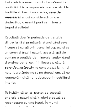
fost dintotdeauna un simbol al reînnoirii și 
purificării. De la popoarele nordice până la 
tradițiile străvechi ale dacilor, 
seva de 
mesteacăn
 a fost considerată un dar 
vindecător, o esență pură ce hrănește 
trupul și sufletul.
Recoltată doar în perioada de tranziție 
dintre iarnă și primăvară, atunci când seva 
începe să curgă prin trunchiul copacului ca 
un semn al trezirii naturii, această apă vie 
conține o bogăție de minerale, antioxidanți 
și enzime benefice. Prin fiecare picătură, 
seva de mesteacăn
 ne conectează la ritmul 
naturii, ajutându-ne să ne detoxifiem, să ne 
regenerăm și să ne redescoperim echilibrul 
interior.
Te invităm să te lași purtat de această 
energie a naturii și să îți oferi o pauză de 
reconectare cu tine însuți. În munții 