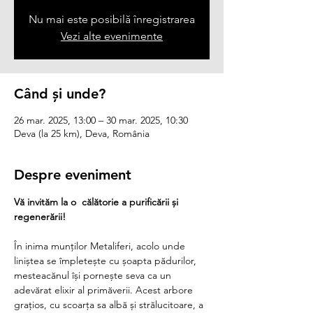
Nu mai este posibilă înregistrarea
Vezi alte evenimente
Când și unde?
26 mar. 2025, 13:00 – 30 mar. 2025, 10:30
Deva (la 25 km), Deva, România
Despre eveniment
Vă invităm la o  călătorie a purificării și 
regenerării!
În inima munților Metaliferi, acolo unde 
liniștea se împletește cu șoapta pădurilor, 
mesteacănul își pornește seva ca un 
adevărat elixir al primăverii. Acest arbore 
grațios, cu scoarța sa albă și strălucitoare, a 