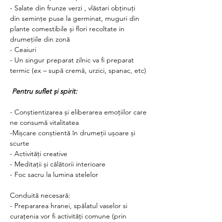
- Salate din frunze verzi , vlăstari obținuți 
din semințe puse la germinat, muguri din 
plante comestibile și flori recoltate in 
drumețiile din zonă
- Ceaiuri
- Un singur preparat zilnic va fi preparat 
termic (ex – supă cremă, urzici, spanac, etc)
Pentru suflet și spirit: 
- Conștientizarea și eliberarea emoțiilor care 
ne consumă vitalitatea
-Mișcare conștientă în drumeții ușoare și 
scurte
- Activități creative 
- Meditații și călătorii interioare
- Foc sacru la lumina stelelor
Conduită necesară:
- Prepararea hranei, spălatul vaselor si 
curațenia vor fi activități comune (prin 