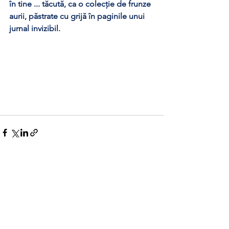
în tine ... tăcută, ca o colecție de frunze 
aurii, păstrate cu grijă în paginile unui 
jurnal invizibil.
Afișează-le pe toate
Postări recente