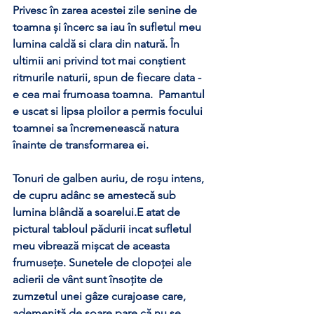
Privesc în zarea acestei zile senine de 
toamna și încerc sa iau în sufletul meu 
lumina caldă si clara din natură. În 
ultimii ani privind tot mai conștient 
ritmurile naturii, spun de fiecare data - 
e cea mai frumoasa toamna.  Pamantul 
e uscat si lipsa ploilor a permis focului 
toamnei sa încremenească natura 
înainte de transformarea ei.
Tonuri de galben auriu, de roșu intens, 
de cupru adânc se amestecă sub 
lumina blândă a soarelui.E atat de 
pictural tabloul pădurii incat sufletul 
meu vibrează mișcat de aceasta 
frumusețe. Sunetele de clopoței ale 
adierii de vânt sunt însoțite de 
zumzetul unei gâze curajoase care, 
ademenită de soare pare că nu se 