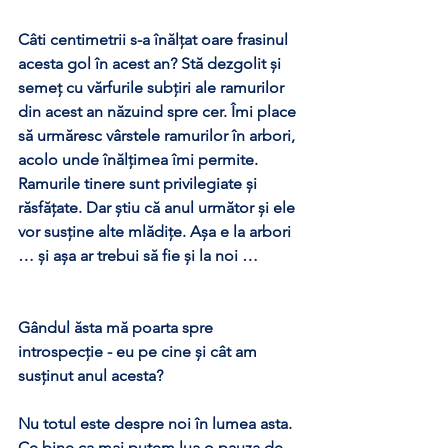
Câti centimetrii s-a înălțat oare frasinul 
acesta gol în acest an? Stă dezgolit și 
semeț cu vărfurile subțiri ale ramurilor 
din acest an năzuind spre cer. Îmi place 
să urmăresc vârstele ramurilor în arbori, 
acolo unde înălțimea îmi permite. 
Ramurile tinere sunt privilegiate și 
răsfățate. Dar știu că anul următor și ele 
vor susține alte mlădițe. Așa e la arbori 
… și așa ar trebui să fie și la noi …
Gândul ăsta mă poarta spre 
introspecție - eu pe cine și cât am 
susținut anul acesta?
Nu totul este despre noi în lumea asta. 
Ce bine ca mai putem lua o pauza de 